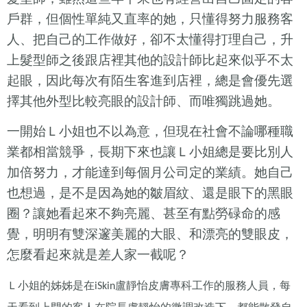
戶群，但個性單純又直率的她，只懂得努力服務客
人、把自己的工作做好，卻不太懂得打理自己，升
上髮型師之後跟店裡其他的設計師比起來似乎不太
起眼，因此每次有陌生客進到店裡，總是會優先選
擇其他外型比較亮眼的設計師、而唯獨跳過她。
一開始Ｌ小姐也不以為意，但現在社會不論哪種職
業都相當競爭，長期下來也讓Ｌ小姐總是要比別人
加倍努力，才能達到每個月公司定的業績。她自己
也想過，是不是因為她的皺眉紋、還是眼下的黑眼
圈？讓她看起來不夠亮麗、甚至有點勞碌命的感
覺，明明有雙深邃美麗的大眼、和漂亮的雙眼皮，
怎麼看起來就是差人家一截呢？
Ｌ小姐的姊姊是在
盧靜怡皮膚專科工作的服務人員，每
iSkin