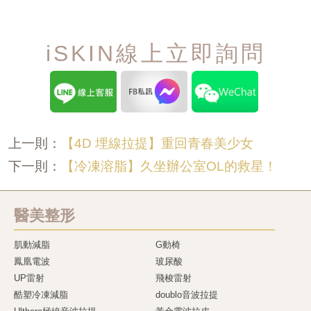
iSKIN線上立即詢問
【4D 埋線拉提】重回青春美少女
上一則：
【冷凍溶脂】久坐辦公室OL的救星！
下一則：
醫美整形
肌動減脂
G動椅
鳳凰電波
玻尿酸
UP雷射
飛梭雷射
酷塑冷凍減脂
doublo音波拉提