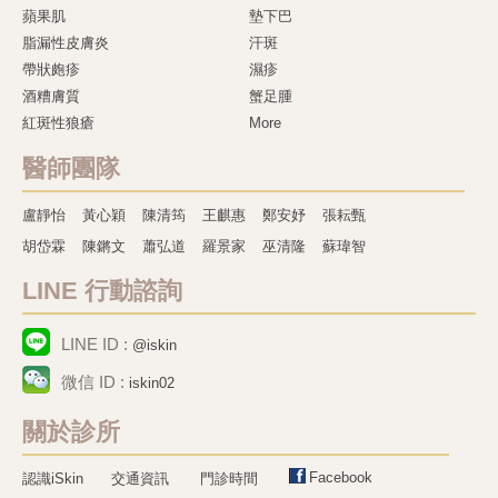
蘋果肌
墊下巴
脂漏性皮膚炎
汗斑
帶狀皰疹
濕疹
酒糟膚質
蟹足腫
紅斑性狼瘡
More
醫師團隊
盧靜怡
黃心穎
陳清筠
王麒惠
鄭安妤
張耘甄
胡岱霖
陳鏘文
蕭弘道
羅景家
巫清隆
蘇瑋智
LINE 行動諮詢
LINE ID :
@iskin
微信 ID :
iskin02
關於診所
Facebook
認識iSkin
交通資訊
門診時間