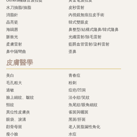
Ulthera極線音波拉提
黃金電波拉皮
水刀抽脂/抽脂
皮秒雷射
消脂針
內視鏡無痕拉皮手術
晶亮瓷
韓式雙眼皮
海鷗唇
鼻整型/結構式隆鼻/韓式隆鼻
脈衝光
光纖雷射/除毛雷射
柔膚雷射
藍爵血管雷射/染料雷射
鼻中隔彎曲
歪鼻
皮膚醫學
美白
青春痘
毛孔粗大
粉刺
過敏
痘疤/凹洞
臉上細紋、皺紋
法令紋/笑紋
頸紋
魚尾紋/眼角細紋
異位性皮膚炎
雀斑與曬斑
眼袋、淚溝
黑斑/肝斑
顴骨母斑
老人斑脂漏性角化
瘦小臉
水痘