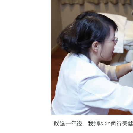
睽違一年後，我到
尚行美
iskin