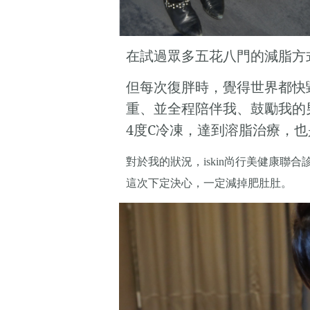
在試過眾多五花八門的減脂方
但每次復胖時，覺得世界都快
重、並全程陪伴我、鼓勵我的
4度C冷凍，達到溶脂治療，
對於我的狀況，
尚行美健康聯合
iskin
這次下定決心，一定減掉肥肚肚。