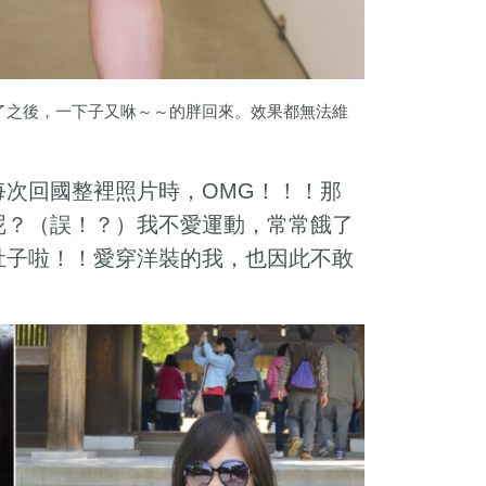
了之後，一下子又咻～～的胖回來。效果都無法維
每次回國整裡照片時，
！！！那
OMG
呢？（誤！？）我不愛運動，常常餓了
肚子啦！！愛穿洋裝的我，也因此不敢