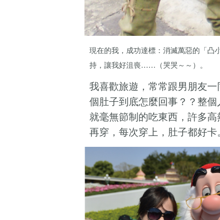
現在的我，成功達標：消滅萬惡的「凸
持，讓我好沮喪……（哭哭～～）。
我喜歡旅遊，常常跟男朋友一
個肚子到底怎麼回事？？整個
就毫無節制的吃東西，許多高
再穿，每次穿上，肚子都好卡