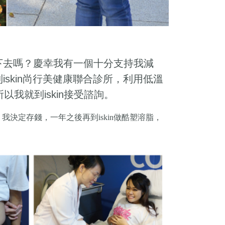
下去嗎？慶幸我有一個十分支持我減
到
尚行美健康聯合診所，利用低溫
iskin
所以我就到
接受諮詢。
iskin
，我決定存錢，一年之後再到
做酷塑溶脂，
iskin