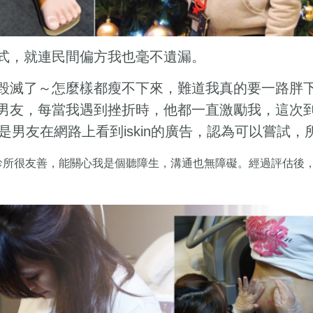
式，就連民間偏方我也毫不遺漏。
毀滅了～怎麼樣都瘦不下來，難道我真的要一路胖
男友，每當我遇到挫折時，他都一直激勵我，這次
也是男友在網路上看到
的廣告，認為可以嘗試，
iskin
診所很友善，能關心我是個聽障生，溝通也無障礙。經過評估後