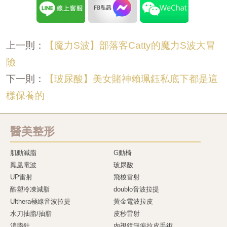
【魔力S波】部落客Catty的魔力S波大冒
上一則：
險
【玻尿酸】美女賭神賴珮鈺私底下都是這
下一則：
樣保養的
醫美整形
肌動減脂
G動椅
鳳凰電波
玻尿酸
UP雷射
飛梭雷射
酷塑冷凍減脂
doublo音波拉提
Ulthera極線音波拉提
黃金電波拉皮
水刀抽脂/抽脂
皮秒雷射
消脂針
內視鏡無痕拉皮手術