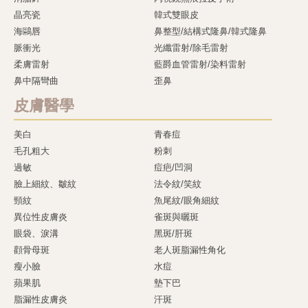
晶亮瓷
韓式雙眼皮
海鷗唇
鼻整型/結構式隆鼻/韓式隆鼻
脈衝光
光纖雷射/除毛雷射
柔膚雷射
藍爵血管雷射/染料雷射
鼻中隔彎曲
歪鼻
皮膚醫學
美白
青春痘
毛孔粗大
粉刺
過敏
痘疤/凹洞
臉上細紋、皺紋
法令紋/笑紋
頸紋
魚尾紋/眼角細紋
異位性皮膚炎
雀斑與曬斑
眼袋、淚溝
黑斑/肝斑
顴骨母斑
老人斑脂漏性角化
瘦小臉
水痘
蘋果肌
墊下巴
脂漏性皮膚炎
汗斑