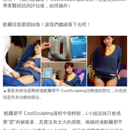
專業醫師諮詢評估後，始得施作）
酷爾溶脂要開始嚕！讓我們繼續看下去吧！
▲看藍色箭頭是剛經過酷爾塑平 CoolSculpting治療後的部位，白色箭
頭是尚未治療的部位。
酷爾塑平 CoolSculpting過程中很輕鬆，L小姐說就只會感
覺"肥"肉被吸著，其實沒有太大的感覺。
兩腿經過酷爾塑平