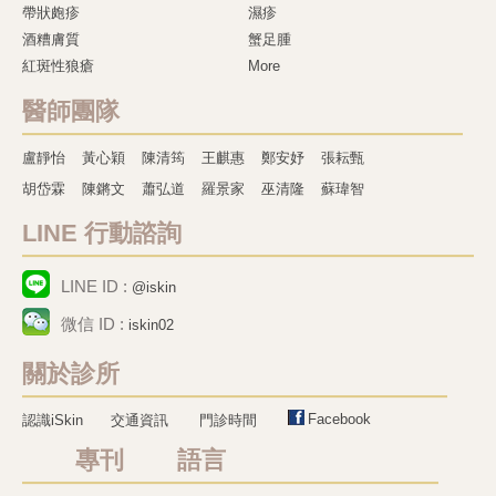
帶狀皰疹
濕疹
酒糟膚質
蟹足腫
紅斑性狼瘡
More
醫師團隊
盧靜怡
黃心穎
陳清筠
王麒惠
鄭安妤
張耘甄
胡岱霖
陳鏘文
蕭弘道
羅景家
巫清隆
蘇瑋智
LINE 行動諮詢
LINE ID :
@iskin
微信 ID :
iskin02
關於診所
Facebook
認識iSkin
交通資訊
門診時間
專刊 語言