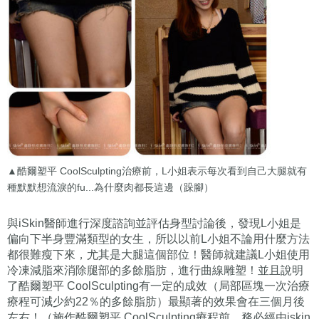
▲酷爾塑平 CoolSculpting治療前，L小姐表示每次看到自己大腿就有
種默默想流淚的fu...為什麼肉都長這邊（跺腳）
與iSkin醫師進行深度諮詢並評估身型討論後，發現L小姐是
偏向下半身豐滿類型的女生，所以以前L小姐不論用什麼方法
都很難瘦下來，尤其是大腿這個部位！醫師就建議L小姐使用
冷凍減脂來消除腿部的多餘脂肪，進行曲線雕塑！並且說明
了酷爾塑平 CoolSculpting有一定的成效（局部區塊一次治療
療程可減少約22％的多餘脂肪）最顯著的效果會在三個月後
左右！（施作酷爾塑平 CoolSculpting療程前，務必經由iskin