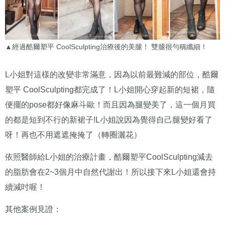
▲經過酷爾塑平 CoolSculpting治療後的美腿！ 雙腿很勻稱纖細！
L小姐對這樣的改變非常滿意，因為以前最難減的部位，酷爾
塑平 CoolSculpting都完成了！L小姐開心穿起新的短裙，隨
便擺的pose都好像麻斗歐！而且因為腿變美了，這一個月買
的都是短到不行的新裙子!L小姐說因為覺得自己腿變好看了
呀！再也不用遮遮掩掩了（轉圈灑花）
依照醫師給L小姐的治療計畫，酷爾塑平CoolSculpting減去
的脂肪會在2~3個月中自然代謝出！所以接下來L小姐還會持
續減吋喔！
其他案例見證：