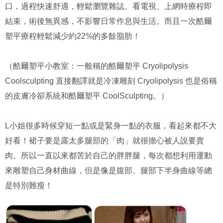
口，過程快速舒適，輕鬆瀏覽雜誌、看電視、上網時療程即
結束，術後無異感，不影響日常作息與生活。而且一次酷爾
塑平療程輕鬆減少約22%的多餘脂肪！
（酷爾塑平小教室：一般稱的酷爾塑平 Cryolipolysis
Coolsculpting 直接翻譯就是冷凍雕刻 Cryolipolysis 也是俗稱
的皮膚冷卻系統和酷爾塑平 CoolSculpting。）
L小姐很多時候穿短一點或是緊身一點的衣服，看起來都不大
好看！裙子要是露太多腿部的「肉」就很擔心被人說要賣
肉。所以一直以來都苦於自己的胖胖腿，每次都想利用運動
來雕塑自己身材曲線，但是像是腹部、腿部下半身曲線等總
是特別難瘦！