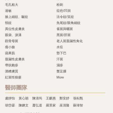
毛孔粗大
粉刺
過敏
痘疤/凹洞
臉上細紋、皺紋
法令紋/笑紋
頸紋
魚尾紋/眼角細紋
異位性皮膚炎
雀斑與曬斑
眼袋、淚溝
黑斑/肝斑
顴骨母斑
老人斑脂漏性角化
瘦小臉
水痘
蘋果肌
墊下巴
脂漏性皮膚炎
汗斑
帶狀皰疹
濕疹
酒糟膚質
蟹足腫
紅斑性狼瘡
More
醫師團隊
盧靜怡
黃心穎
陳清筠
王麒惠
鄭安妤
張耘甄
胡岱霖
陳鏘文
蕭弘道
羅景家
巫清隆
蘇瑋智