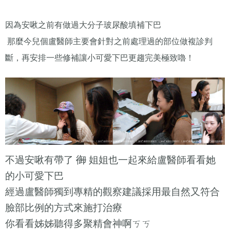
因為安啾之前有做過大分子玻尿酸填補下巴
那麼今兒個盧醫師主要會針對之前處理過的部位做複診判
斷，再安排一些修補讓小可愛下巴更趨完美極致嚕！
御
不過安啾有帶了
姐姐也一起來給盧醫師看看她
的小可愛下巴
經過盧醫師獨到專精的觀察建議採用最自然又符合
臉部比例的方式來施打治療
你看看姊姊聽得多聚精會神啊ㄎㄎ