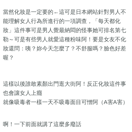
當然化妝是一定要的
這可是日本網站針對男人不
←
能理解女人行為所進行的一項調查，「每天都化
妝」這件事可是男人覺最納悶的怪事她可排名第七
勒～可是有些男人就愛這種粉味阿！要是女友不化
妝還問：咦？妳今天怎麼了？不舒服嗎？臉色好差
喔？
這樣以後誰敢素顏出門逛大街阿！反正化妝這件事
也會讓女人上癮
就像吸毒者一樣一天不吸毒面目可憎阿（
害
害）
A
A
啊！一下前面就講了這麼多廢話