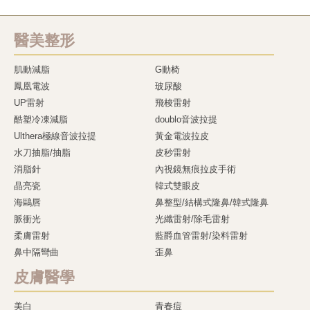
醫美整形
肌動減脂
G動椅
鳳凰電波
玻尿酸
UP雷射
飛梭雷射
酷塑冷凍減脂
doublo音波拉提
Ulthera極線音波拉提
黃金電波拉皮
水刀抽脂/抽脂
皮秒雷射
消脂針
內視鏡無痕拉皮手術
晶亮瓷
韓式雙眼皮
海鷗唇
鼻整型/結構式隆鼻/韓式隆鼻
脈衝光
光纖雷射/除毛雷射
柔膚雷射
藍爵血管雷射/染料雷射
鼻中隔彎曲
歪鼻
皮膚醫學
美白
青春痘