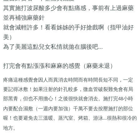
其實施打波尿酸多少會有點痛感，事前有上過麻藥
並再補強麻藥針
就會減輕許多！看看姊姊的手好搶戲啊（指甲油好
美）
為了美麗這點兒女私情就拋在腦後吧
...
打完會有點漲漲和麻麻的感覺（麻藥未退）
疼痛這種感覺會因人而異消去時間而有時間長短不同，一定
要記得冰敷！如果注射的針孔較多，微血管破裂難免會有局
部黑青，但也不用擔心！之後很快就會消去。施打完
小時
48
內要配合濕敷（一週內要加強）千萬不要去按壓施打的部位
喔！也要避免去三溫暖、蒸汽室、烤箱、游泳
很熱和很冷的
...
地方。