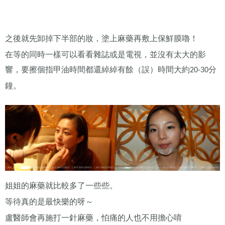
之後就先卸掉下半部的妝，塗上麻藥再敷上保鮮膜嚕！
在等的同時一樣可以看看雜誌或是電視，並沒有太大的影
響，要擦個指甲油時間都還綽綽有餘（誤）時間大約
分
20-30
鐘。
姐姐的麻藥就比較多了一些些。
等待真的是最快樂的呀～
盧醫師會再施打一針麻藥，怕痛的人也不用擔心唷