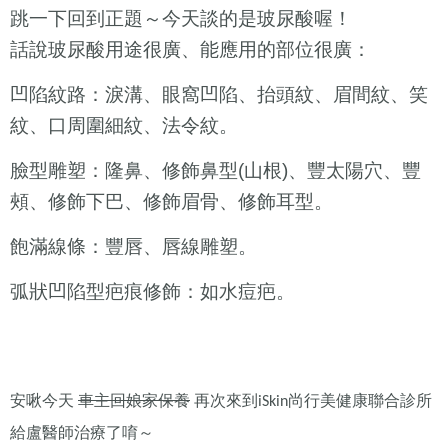
跳一下回到正題～今天談的是玻尿酸喔！
話說玻尿酸用途很廣、能應用的部位很廣：
凹陷紋路：淚溝、眼窩凹陷、抬頭紋、眉間紋、笑
紋、口周圍細紋、法令紋。
臉型雕塑：隆鼻、修飾鼻型
山根
、豐太陽穴、豐
(
)
頰、修飾下巴、修飾眉骨、修飾耳型。
飽滿線條：豐唇、唇線雕塑。
弧狀凹陷型疤痕修飾：如水痘疤。
安啾今天
車主回娘家保養
再次來到
尚行美健康聯合診所
iSkin
給盧醫師治療了唷～