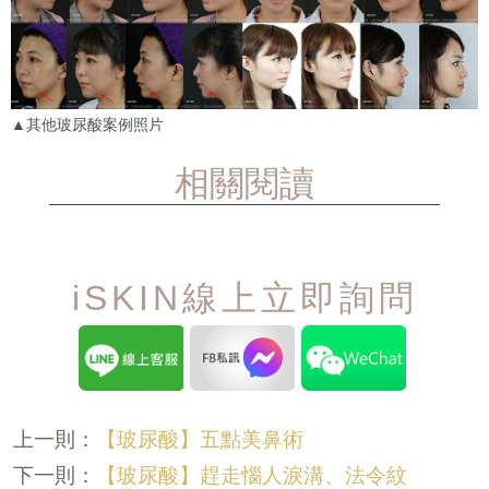
▲其他玻尿酸案例照片
相關閱讀
iSKIN線上立即詢問
【玻尿酸】五點美鼻術
上一則：
【玻尿酸】趕走惱人淚溝、法令紋
下一則：