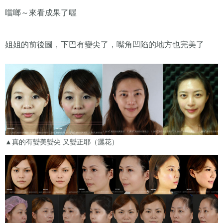
噹啷～來看成果了喔
姐姐的前後圖，下巴有變尖了，嘴角凹陷的地方也完美了
▲真的有變美變尖 又變正耶（灑花）