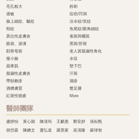
毛孔粗大
粉刺
過敏
痘疤/凹洞
臉上細紋、皺紋
法令紋/笑紋
頸紋
魚尾紋/眼角細紋
異位性皮膚炎
雀斑與曬斑
眼袋、淚溝
黑斑/肝斑
顴骨母斑
老人斑脂漏性角化
瘦小臉
水痘
蘋果肌
墊下巴
脂漏性皮膚炎
汗斑
帶狀皰疹
濕疹
酒糟膚質
蟹足腫
紅斑性狼瘡
More
醫師團隊
盧靜怡
黃心穎
陳清筠
王麒惠
鄭安妤
張耘甄
胡岱霖
陳鏘文
蕭弘道
羅景家
巫清隆
蘇瑋智