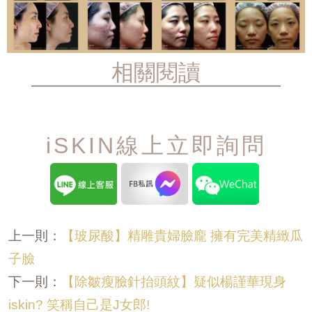
相關閱讀
iSKIN線上立即詢問
【玻尿酸】精雕貴婦臉龐 擁有完美精緻瓜
上一則：
子臉
【除皺瘦臉針抬頭紋】疑似楊謹華現身
下一則：
iskin? 笑稱自己是J女郎!