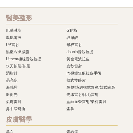
醫美整形
肌動減脂
G動椅
鳳凰電波
玻尿酸
UP雷射
飛梭雷射
酷塑冷凍減脂
doublo音波拉提
Ulthera極線音波拉提
黃金電波拉皮
水刀抽脂/抽脂
皮秒雷射
消脂針
內視鏡無痕拉皮手術
晶亮瓷
韓式雙眼皮
海鷗唇
鼻整型/結構式隆鼻/韓式隆鼻
脈衝光
光纖雷射/除毛雷射
柔膚雷射
藍爵血管雷射/染料雷射
鼻中隔彎曲
歪鼻
皮膚醫學
美白
青春痘