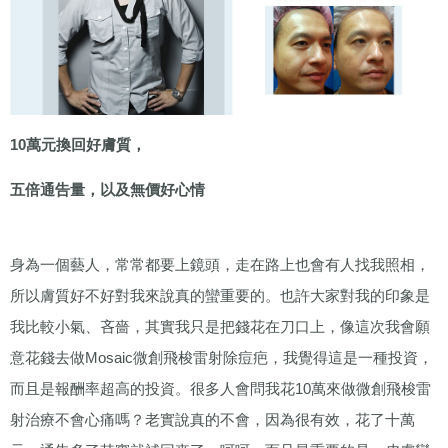
10
萬元換回好膚質，
五倍通告量，以及無價好心情
身為一個藝人，常常都要上鏡頭，走在路上也會有人找我照相，
所以膚質好不好對我來說真的蠻重要的。也許大家對我的印象是
我比較小氣、吝嗇，其實我只是把錢花在刀口上，像這次我會願
意花錢去做
Mosaic
微創飛梭雷射除痘疤，我覺得這是一種投資，
而且是報酬率超高的投資。很多人會問我花
10
萬來做微創飛梭雷
射治療不會心痛嗎？老實說真的不會，因為很有效，花了十萬