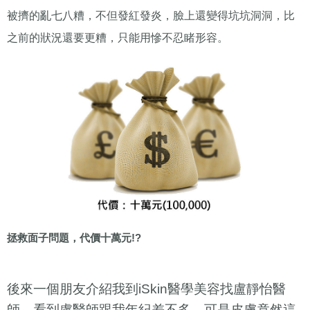
被擠的亂七八糟，不但發紅發炎，臉上還變得坑坑洞洞，比
之前的狀況還要更糟，只能用慘不忍睹形容。
拯救面子問題，代價十萬元
!?
後來一個朋友介紹我到
iSkin
醫學美容找盧靜怡醫
師，看到盧醫師跟我年紀差不多，可是皮膚竟然這