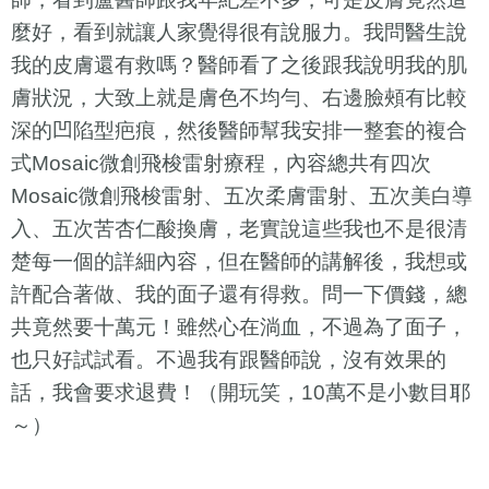
麼好，看到就讓人家覺得很有說服力。我問醫生說
我的皮膚還有救嗎？醫師看了之後跟我說明我的肌
膚狀況，大致上就是膚色不均勻、右邊臉頰有比較
深的凹陷型疤痕，然後醫師幫我安排一整套的複合
式
Mosaic
微創飛梭雷射療程，內容總共有四次
Mosaic
微創飛梭雷射、五次柔膚雷射、五次美白導
入、五次苦杏仁酸換膚，老實說這些我也不是很清
楚每一個的詳細內容，但在醫師的講解後，我想或
許配合著做、我的面子還有得救。問一下價錢，總
共竟然要十萬元！雖然心在淌血，不過為了面子，
也只好試試看。不過我有跟醫師說，沒有效果的
話，我會要求退費！（開玩笑，
10
萬不是小數目耶
～）