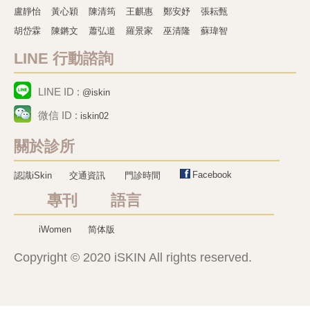
盧靜怡
黃心穎
陳清筠
王麒惠
鄭安妤
張耘甄
胡岱霖
陳鏘文
蕭弘道
羅景家
巫清隆
蘇瑋智
LINE 行動諮詢
LINE ID :
@iskin
微信 ID :
iskin02
關於診所
Facebook
認識iSkin
交通資訊
門診時間
專刊 語言
iWomen
简体版
Copyright © 2020 iSKIN All rights reserved.