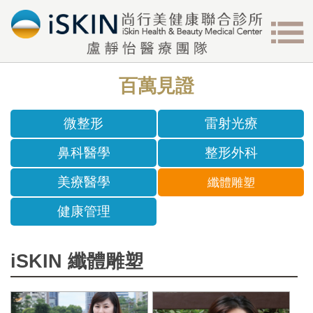
百萬見證
微整形
雷射光療
鼻科醫學
整形外科
美療醫學
纖體雕塑
健康管理
iSKIN 纖體雕塑