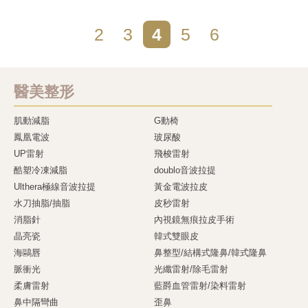
2
3
4
5
6
醫美整形
肌動減脂
G動椅
鳳凰電波
玻尿酸
UP雷射
飛梭雷射
酷塑冷凍減脂
doublo音波拉提
Ulthera極線音波拉提
黃金電波拉皮
水刀抽脂/抽脂
皮秒雷射
消脂針
內視鏡無痕拉皮手術
晶亮瓷
韓式雙眼皮
海鷗唇
鼻整型/結構式隆鼻/韓式隆鼻
脈衝光
光纖雷射/除毛雷射
柔膚雷射
藍爵血管雷射/染料雷射
鼻中隔彎曲
歪鼻