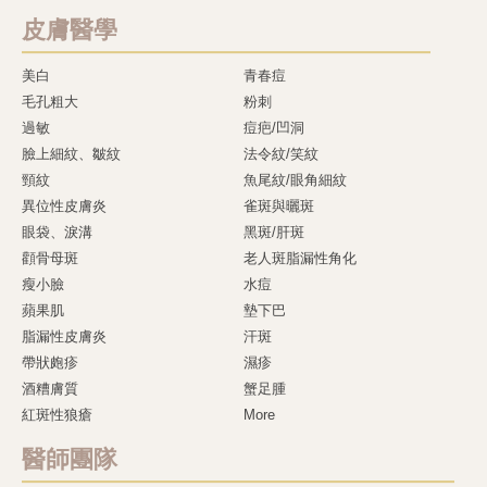
皮膚醫學
美白
青春痘
毛孔粗大
粉刺
過敏
痘疤/凹洞
臉上細紋、皺紋
法令紋/笑紋
頸紋
魚尾紋/眼角細紋
異位性皮膚炎
雀斑與曬斑
眼袋、淚溝
黑斑/肝斑
顴骨母斑
老人斑脂漏性角化
瘦小臉
水痘
蘋果肌
墊下巴
脂漏性皮膚炎
汗斑
帶狀皰疹
濕疹
酒糟膚質
蟹足腫
紅斑性狼瘡
More
醫師團隊