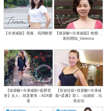
【冷凍減脂】我瘦，我用酷塑
【玻尿酸+冷凍減脂】蛻變，
新的開始_Vanessa
【玻尿酸+冷凍減脂+藍爵雷
【音波拉提+玻尿酸+冷凍減
射】女人，就是要美：ADA愛
脂+柔膚】双ㄦ：結婚前，玩
達
美自信