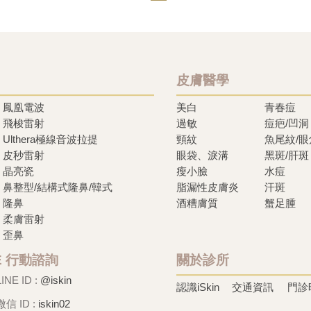
皮膚醫學
鳳凰電波
美白
青春痘
飛梭雷射
過敏
痘疤/凹洞
Ulthera極線音波拉提
頸紋
魚尾紋/
皮秒雷射
眼袋、淚溝
黑斑/肝斑
晶亮瓷
瘦小臉
水痘
鼻整型/結構式隆鼻/韓式
脂漏性皮膚炎
汗斑
隆鼻
酒糟膚質
蟹足腫
柔膚雷射
歪鼻
NE 行動諮詢
關於診所
LINE ID :
@iskin
認識iSkin
交通資訊
門診
微信 ID :
iskin02