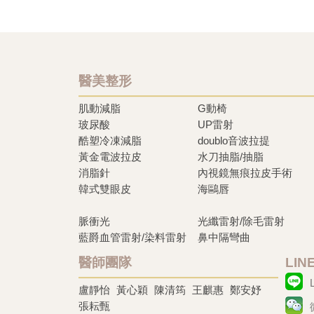
醫美整形
肌動減脂
G動椅
玻尿酸
UP雷射
酷塑冷凍減脂
doublo音波拉提
黃金電波拉皮
水刀抽脂/抽脂
消脂針
內視鏡無痕拉皮手術
韓式雙眼皮
海鷗唇
脈衝光
光纖雷射/除毛雷射
藍爵血管雷射/染料雷射
鼻中隔彎曲
醫師團隊
LI
盧靜怡
黃心穎
陳清筠
王麒惠
鄭安妤
張耘甄