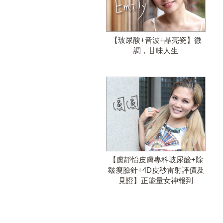
【玻尿酸+音波+晶亮瓷】微
調，甘味人生
【盧靜怡皮膚專科玻尿酸+除
皺瘦臉針+4D皮秒雷射評價及
見證】正能量女神報到