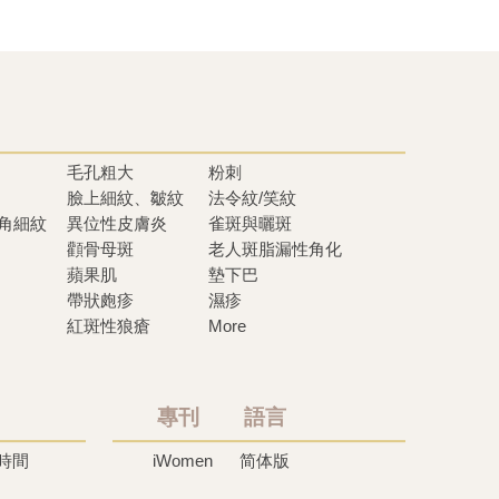
毛孔粗大
粉刺
臉上細紋、皺紋
法令紋/笑紋
眼角細紋
異位性皮膚炎
雀斑與曬斑
顴骨母斑
老人斑脂漏性角化
蘋果肌
墊下巴
帶狀皰疹
濕疹
紅斑性狼瘡
More
專刊 語言
時間
iWomen
简体版