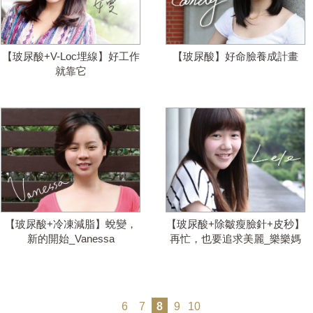
【玻尿酸+V-Loc埋線】好工作
【玻尿酸】好命臉養成計畫
就靠它
【玻尿酸+冷凍減脂】蛻變，
【玻尿酸+除皺瘦臉針+皮秒】
新的開始_Vanessa
再忙，也要追求美麗_樂樂媽
6
7
8
9
10