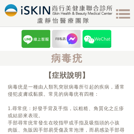
病毒疣
症狀說明
病毒疣是一種由人類乳突狀病毒所引起的疾病，通常
侵犯皮膚或黏膜。常見的病毒疣有四種：
1.尋常疣：好發手背及手指，以粗糙、角質化之丘疹
或結節來表現。
手部尋常疣常發生在咬指甲或手指及吸指頭的小孩
肉販、魚販因手部易受傷及常泡溼，而易感染手部尋