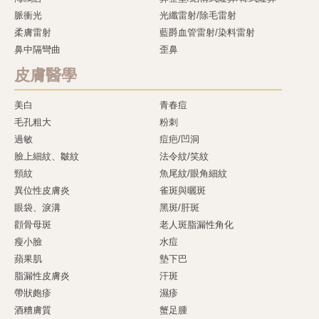
脈衝光
光纖雷射/除毛雷射
柔膚雷射
藍爵血管雷射/染料雷射
鼻中隔彎曲
歪鼻
皮膚醫學
美白
青春痘
毛孔粗大
粉刺
過敏
痘疤/凹洞
臉上細紋、皺紋
法令紋/笑紋
頸紋
魚尾紋/眼角細紋
異位性皮膚炎
雀斑與曬斑
眼袋、淚溝
黑斑/肝斑
顴骨母斑
老人斑脂漏性角化
瘦小臉
水痘
蘋果肌
墊下巴
脂漏性皮膚炎
汗斑
帶狀皰疹
濕疹
酒糟膚質
蟹足腫