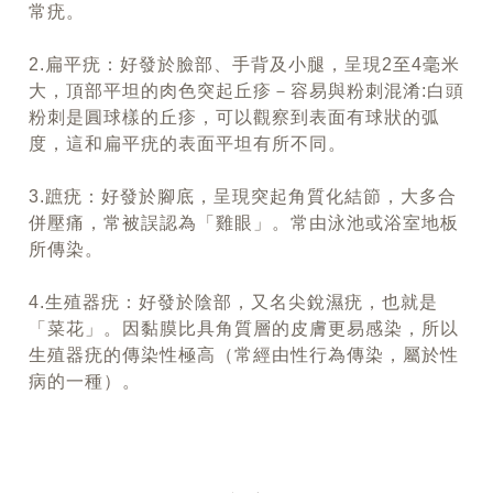
常疣。
2.扁平疣：好發於臉部、手背及小腿，呈現2至4毫米
大，頂部平坦的肉色突起丘疹－容易與粉刺混淆:白頭
粉刺是圓球樣的丘疹，可以觀察到表面有球狀的弧
度，這和扁平疣的表面平坦有所不同。
3.蹠疣：好發於腳底，呈現突起角質化結節，大多合
併壓痛，常被誤認為「雞眼」。常由泳池或浴室地板
所傳染。
4.生殖器疣：好發於陰部，又名尖銳濕疣，也就是
「菜花」。因黏膜比具角質層的皮膚更易感染，所以
生殖器疣的傳染性極高（常經由性行為傳染，屬於性
病的一種）。