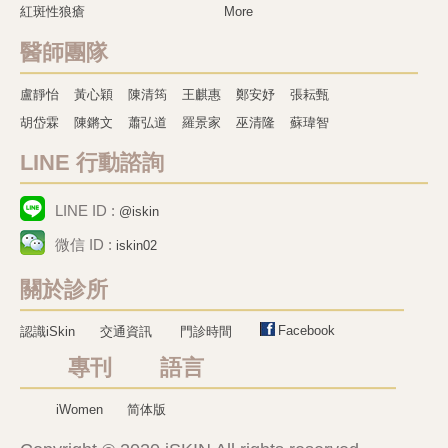
紅斑性狼瘡
More
醫師團隊
盧靜怡
黃心穎
陳清筠
王麒惠
鄭安妤
張耘甄
胡岱霖
陳鏘文
蕭弘道
羅景家
巫清隆
蘇瑋智
LINE 行動諮詢
LINE ID :
@iskin
微信 ID :
iskin02
關於診所
Facebook
認識iSkin
交通資訊
門診時間
專刊 語言
iWomen
简体版