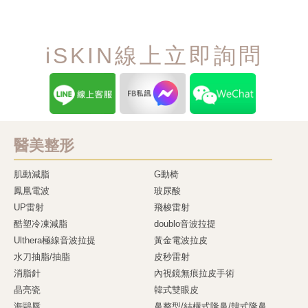
iSKIN線上立即詢問
醫美整形
肌動減脂
G動椅
鳳凰電波
玻尿酸
UP雷射
飛梭雷射
酷塑冷凍減脂
doublo音波拉提
Ulthera極線音波拉提
黃金電波拉皮
水刀抽脂/抽脂
皮秒雷射
消脂針
內視鏡無痕拉皮手術
晶亮瓷
韓式雙眼皮
海鷗唇
鼻整型/結構式隆鼻/韓式隆鼻