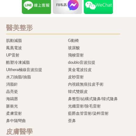
醫美整形
肌動減脂
G動椅
鳳凰電波
玻尿酸
UP雷射
飛梭雷射
酷塑冷凍減脂
doublo音波拉提
Ulthera極線音波拉提
黃金電波拉皮
水刀抽脂/抽脂
皮秒雷射
消脂針
內視鏡無痕拉皮手術
晶亮瓷
韓式雙眼皮
海鷗唇
鼻整型/結構式隆鼻/韓式隆鼻
脈衝光
光纖雷射/除毛雷射
柔膚雷射
藍爵血管雷射/染料雷射
鼻中隔彎曲
歪鼻
皮膚醫學