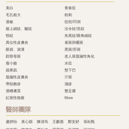
美白
青春痘
毛孔粗大
粉刺
過敏
痘疤/凹洞
臉上細紋、皺紋
法令紋/笑紋
頸紋
魚尾紋/眼角細紋
異位性皮膚炎
雀斑與曬斑
眼袋、淚溝
黑斑/肝斑
顴骨母斑
老人斑脂漏性角化
瘦小臉
水痘
蘋果肌
墊下巴
脂漏性皮膚炎
汗斑
帶狀皰疹
濕疹
酒糟膚質
蟹足腫
紅斑性狼瘡
More
醫師團隊
盧靜怡
黃心穎
陳清筠
王麒惠
鄭安妤
張耘甄