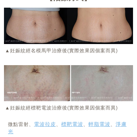
▲妊娠紋經名模馬甲治療後(實際效果因個案而異)
▲妊娠紋經標靶電波治療後(實際效果因個案而異)
電波拉皮
標靶電波
輕脂電波
淨膚
微點雷射、
、
、
、
光