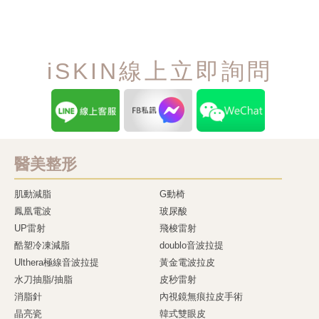
iSKIN線上立即詢問
醫美整形
肌動減脂
G動椅
鳳凰電波
玻尿酸
UP雷射
飛梭雷射
酷塑冷凍減脂
doublo音波拉提
Ulthera極線音波拉提
黃金電波拉皮
水刀抽脂/抽脂
皮秒雷射
消脂針
內視鏡無痕拉皮手術
晶亮瓷
韓式雙眼皮