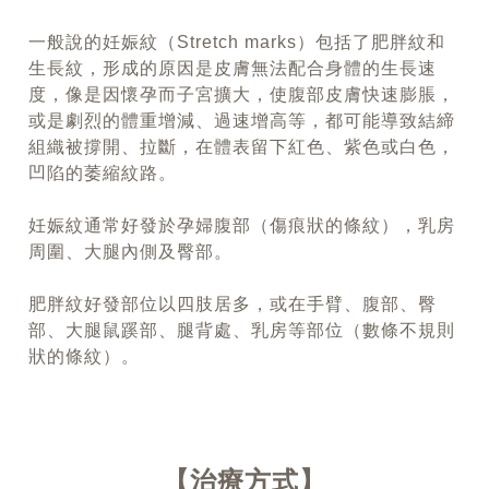
一般說的妊娠紋（Stretch marks）包括了肥胖紋和
生長紋，形成的原因是皮膚無法配合身體的生長速
度，像是因懷孕而子宮擴大，使腹部皮膚快速膨脹，
或是劇烈的體重增減、過速增高等，都可能導致結締
組織被撐開、拉斷，在體表留下紅色、紫色或白色，
凹陷的萎縮紋路。
妊娠紋通常好發於孕婦腹部（傷痕狀的條紋），乳房
周圍、大腿內側及臀部。
肥胖紋好發部位以四肢居多，或在手臂、腹部、臀
部、大腿鼠蹊部、腿背處、乳房等部位（數條不規則
狀的條紋）。
治療方式