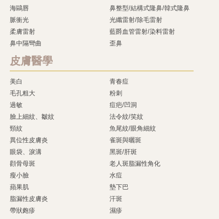
海鷗唇
鼻整型/結構式隆鼻/韓式隆鼻
脈衝光
光纖雷射/除毛雷射
柔膚雷射
藍爵血管雷射/染料雷射
鼻中隔彎曲
歪鼻
皮膚醫學
美白
青春痘
毛孔粗大
粉刺
過敏
痘疤/凹洞
臉上細紋、皺紋
法令紋/笑紋
頸紋
魚尾紋/眼角細紋
異位性皮膚炎
雀斑與曬斑
眼袋、淚溝
黑斑/肝斑
顴骨母斑
老人斑脂漏性角化
瘦小臉
水痘
蘋果肌
墊下巴
脂漏性皮膚炎
汗斑
帶狀皰疹
濕疹