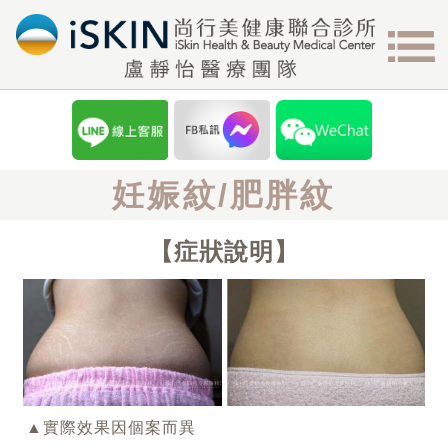
妊娠紋/肥胖紋
症狀說明
▲實際效果因個案而異