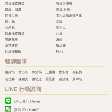
異位性皮膚炎
雀斑與曬斑
眼袋、淚溝
黑斑/肝斑
顴骨母斑
老人斑脂漏性角化
瘦小臉
水痘
蘋果肌
墊下巴
脂漏性皮膚炎
汗斑
帶狀皰疹
濕疹
酒糟膚質
蟹足腫
紅斑性狼瘡
More
醫師團隊
盧靜怡
黃心穎
陳清筠
王麒惠
鄭安妤
張耘甄
胡岱霖
陳鏘文
蕭弘道
羅景家
巫清隆
蘇瑋智
LINE 行動諮詢
LINE ID :
@iskin
微信 ID :
iskin02