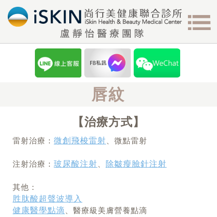
唇紋
治療方式
微創飛梭雷射
雷射治療：
、微點雷射
玻尿酸注射
除皺瘦臉針注射
注射治療：
、
其他：
胜肽酸超聲波導入
健康醫學點滴
、醫療級美膚營養點滴