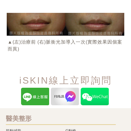
▲(左)治療前 (右)脈衝光加導入一次(實際效果因個案
而異)
iSKIN線上立即詢問
醫美整形
肌動減脂
G動椅