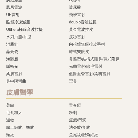
鳳凰電波
玻尿酸
UP雷射
飛梭雷射
酷塑冷凍減脂
doublo音波拉提
Ulthera極線音波拉提
黃金電波拉皮
水刀抽脂/抽脂
皮秒雷射
消脂針
內視鏡無痕拉皮手術
晶亮瓷
韓式雙眼皮
海鷗唇
鼻整型/結構式隆鼻/韓式隆鼻
脈衝光
光纖雷射/除毛雷射
柔膚雷射
藍爵血管雷射/染料雷射
鼻中隔彎曲
歪鼻
皮膚醫學
美白
青春痘
毛孔粗大
粉刺
過敏
痘疤/凹洞
臉上細紋、皺紋
法令紋/笑紋
頸紋
魚尾紋/眼角細紋