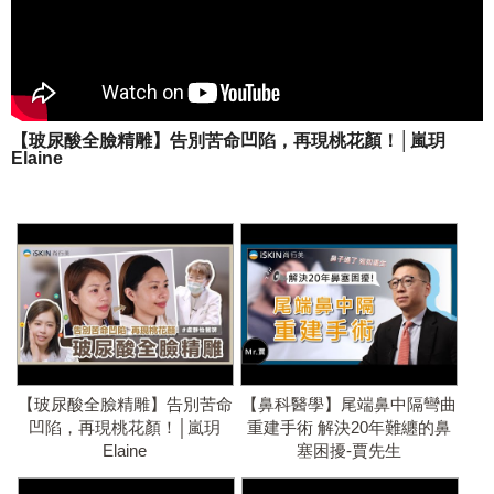
【玻尿酸全臉精雕】告別苦命凹陷，再現桃花顏！│嵐玥
Elaine
【玻尿酸全臉精雕】告別苦命
【鼻科醫學】尾端鼻中隔彎曲
凹陷，再現桃花顏！│嵐玥
重建手術 解決20年難纏的鼻
Elaine
塞困擾-賈先生