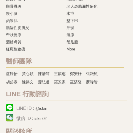
顴骨母斑
老人斑脂漏性角化
瘦小臉
水痘
蘋果肌
墊下巴
脂漏性皮膚炎
汗斑
帶狀皰疹
濕疹
酒糟膚質
蟹足腫
紅斑性狼瘡
More
醫師團隊
盧靜怡
黃心穎
陳清筠
王麒惠
鄭安妤
張耘甄
胡岱霖
陳鏘文
蕭弘道
羅景家
巫清隆
蘇瑋智
LINE 行動諮詢
LINE ID :
@iskin
微信 ID :
iskin02
關於診所