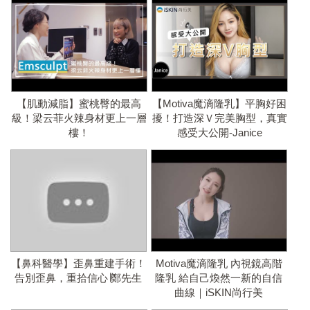
【肌動減脂】蜜桃臀的最高
【Motiva魔滴隆乳】平胸好困
級！梁云菲火辣身材更上一層
擾！打造深Ｖ完美胸型，真實
樓！
感受大公開-Janice
【鼻科醫學】歪鼻重建手術！
Motiva魔滴隆乳 內視鏡高階
告別歪鼻，重拾信心∣鄭先生
隆乳 給自己煥然一新的自信
曲線｜iSKIN尚行美