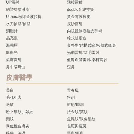
UP雷射
飛梭雷射
酷塑冷凍減脂
doublo音波拉提
Ulthera極線音波拉提
黃金電波拉皮
水刀抽脂/抽脂
皮秒雷射
消脂針
內視鏡無痕拉皮手術
晶亮瓷
韓式雙眼皮
海鷗唇
鼻整型/結構式隆鼻/韓式隆鼻
脈衝光
光纖雷射/除毛雷射
柔膚雷射
藍爵血管雷射/染料雷射
鼻中隔彎曲
歪鼻
皮膚醫學
美白
青春痘
毛孔粗大
粉刺
過敏
痘疤/凹洞
臉上細紋、皺紋
法令紋/笑紋
頸紋
魚尾紋/眼角細紋
異位性皮膚炎
雀斑與曬斑
眼袋、淚溝
黑斑/肝斑