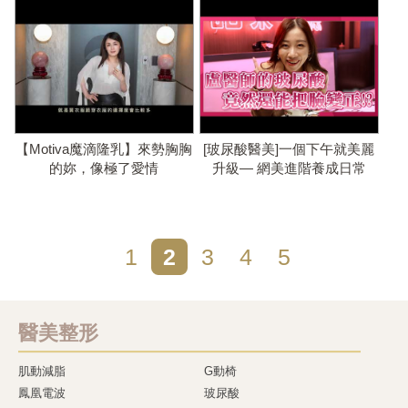
【Motiva魔滴隆乳】來勢胸胸
[玻尿酸醫美]一個下午就美麗
的妳，像極了愛情
升級— 網美進階養成日常
1
2
3
4
5
醫美整形
肌動減脂
G動椅
鳳凰電波
玻尿酸