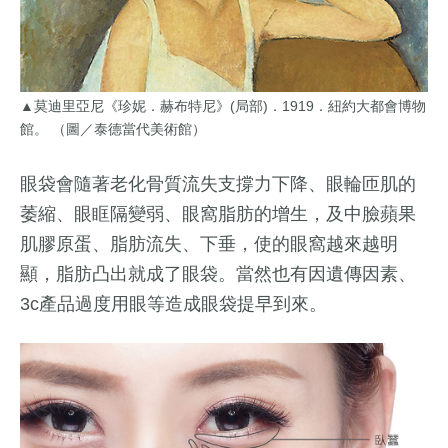
▲莫迪里亞尼《珍妮．赫布特尼》(局部)．1919．紐約大都會博物
館。 （圖／泰德當代美術館）
眼袋會隨著老化骨質流失支撐力下降、眼輪匝肌的
萎縮、眼眶隔變弱、眼窩脂肪的增生，及中臉蘋果
肌膠原蛋、脂肪流失、下垂，使的眼窩越來越明
顯，脂肪凸出就成了眼袋。當然也有因遺傳因素、
3c產品過度用眼等造成眼袋提早到來。