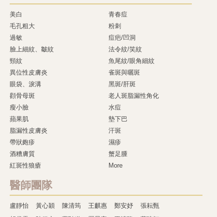
美白
青春痘
毛孔粗大
粉刺
過敏
痘疤/凹洞
臉上細紋、皺紋
法令紋/笑紋
頸紋
魚尾紋/眼角細紋
異位性皮膚炎
雀斑與曬斑
眼袋、淚溝
黑斑/肝斑
顴骨母斑
老人斑脂漏性角化
瘦小臉
水痘
蘋果肌
墊下巴
脂漏性皮膚炎
汗斑
帶狀皰疹
濕疹
酒糟膚質
蟹足腫
紅斑性狼瘡
More
醫師團隊
盧靜怡
黃心穎
陳清筠
王麒惠
鄭安妤
張耘甄