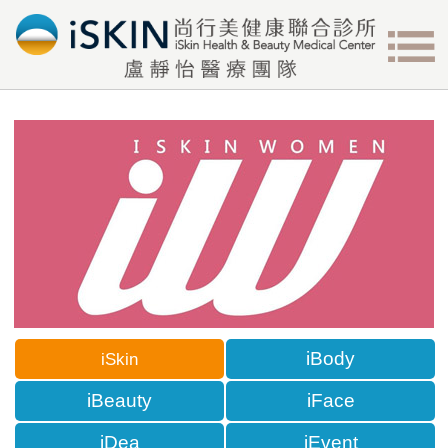
iBody
iSkin
iBeauty
iFace
iDea
iEvent