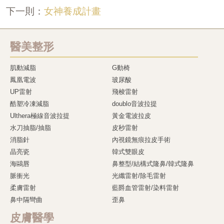
女神養成計畫
下一則：
醫美整形
肌動減脂
G動椅
鳳凰電波
玻尿酸
UP雷射
飛梭雷射
酷塑冷凍減脂
doublo音波拉提
Ulthera極線音波拉提
黃金電波拉皮
水刀抽脂/抽脂
皮秒雷射
消脂針
內視鏡無痕拉皮手術
晶亮瓷
韓式雙眼皮
海鷗唇
鼻整型/結構式隆鼻/韓式隆鼻
脈衝光
光纖雷射/除毛雷射
柔膚雷射
藍爵血管雷射/染料雷射
鼻中隔彎曲
歪鼻
皮膚醫學