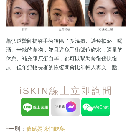
蕭弘道醫師提醒手術後除了多溫敷、避免抽菸、喝
酒、辛辣的食物，並且避免手術部位碰水，適量的
休息、補充膠原蛋白等，都可以幫助修復儘快復
原，但年紀較長者的恢復期會比年輕人再久一點。
iSKIN線上立即詢問
敏感媽咪怕吃藥
上一則：