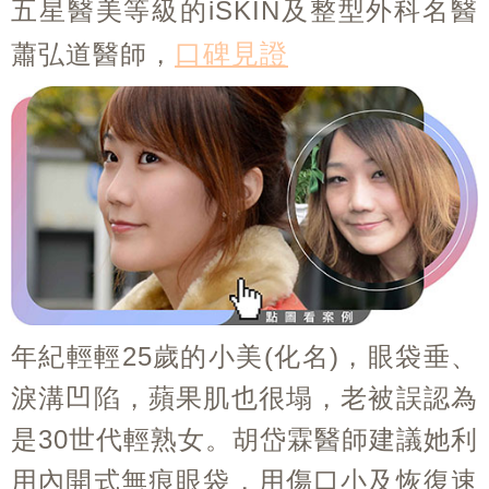
五星醫美等級的iSKIN及整型外科名醫
口碑見證
蕭弘道醫師，
年紀輕輕25歲的小美(化名)，眼袋垂、
淚溝凹陷，蘋果肌也很塌，老被誤認為
是30世代輕熟女。胡岱霖醫師建議她利
用內開式無痕眼袋，用傷口小及恢復速