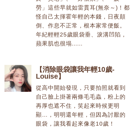
勞」這些早就如雷貫耳(無奈～)！都
怪自己太揮霍年輕的本錢，日夜顛
倒、作息不正常，根本家常便飯。
年紀輕輕25歲眼袋垂、淚溝凹陷，
蘋果肌也很塌......
消除眼袋讓我年輕10歲-
Louise
從高中開始發現，只要拍照就看到
自己臉上掛著兩條毛毛蟲，粉上的
再厚也遮不住，笑起來時候更明
顯…，明明還年輕，但因為討厭的
眼袋，讓我看起來像老10歲！