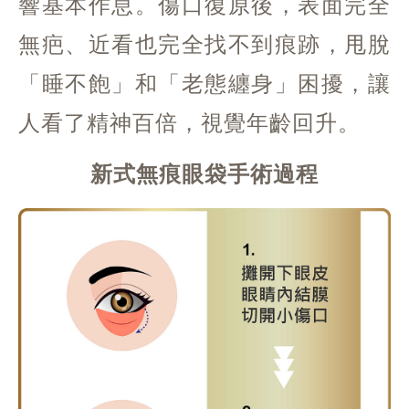
響基本作息。傷口復原後，表面完全
無疤、近看也完全找不到痕跡，甩脫
「睡不飽」和「老態纏身」困擾，讓
人看了精神百倍，視覺年齡回升。
新式無痕眼袋手術過程