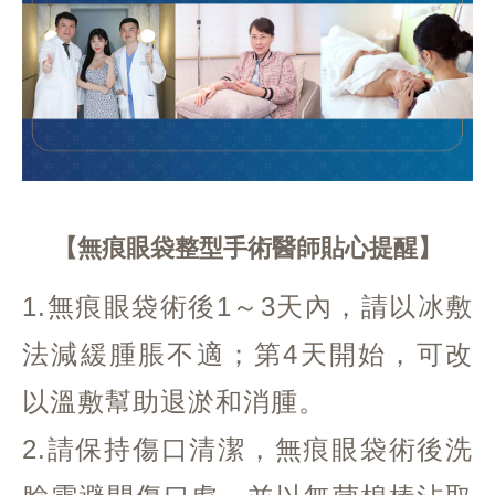
無痕眼袋整型手術醫師貼心提醒
1.無痕眼袋術後1～3天內，請以冰敷
法減緩腫脹不適；第4天開始，可改
以溫敷幫助退淤和消腫。
2.請保持傷口清潔，無痕眼袋術後洗