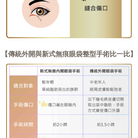
傳統外開與新式無痕眼袋整型手術比一比