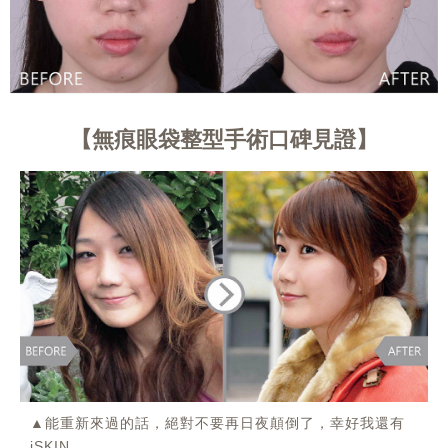
無痕眼袋整型手術口碑見證
▲能重新來過的話，絕對不要再日夜顛倒了，幸好我還有
iSKIN。