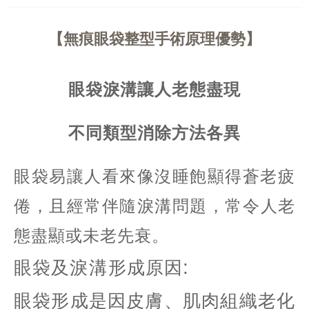
無痕眼袋整型手術原理優勢
眼袋淚溝讓人老態盡現
不同類型消除方法各異
眼袋易讓人看來像沒睡飽顯得蒼老疲
倦
，且
經常伴隨淚溝問題
，常令人
老
態盡顯或未老先衰。
:
眼袋及
淚溝
形成原因
眼袋形成是因皮膚、肌肉組織老化