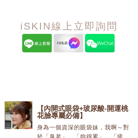
iSKIN線上立即詢問
延伸閱讀
內開式眼袋+玻尿酸-開運桃
花臉專屬必備
身為一個資深的眼袋妹，我啊～對
於「臭老」、「妳很累」、「疲