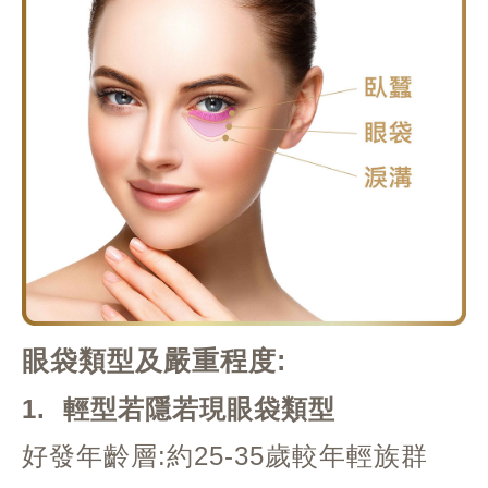
眼袋類型及嚴重程度:
1. 輕型若隱若現眼袋類型
好發年齡層:約25-35歲較年輕族群