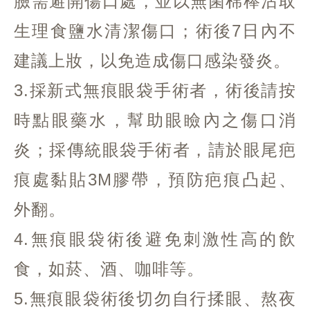
臉需避開傷口處，並以無菌棉棒沾取
生理食鹽水清潔傷口；術後7日內不
建議上妝，以免造成傷口感染發炎。
3.採新式無痕眼袋手術者，術後請按
時點眼藥水，幫助眼瞼內之傷口消
炎；採傳統眼袋手術者，請於眼尾疤
痕處黏貼3M膠帶，預防疤痕凸起、
外翻。
4.無痕眼袋術後避免刺激性高的飲
食，如菸、酒、咖啡等。
5.無痕眼袋術後切勿自行揉眼、熬夜