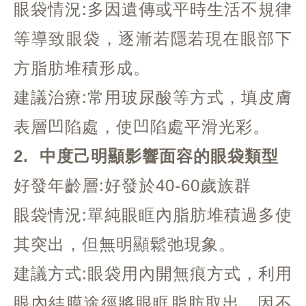
眼袋情況:多因遺傳或平時生活不規律
等導致眼袋，逐漸若隱若現在眼部下
方脂肪堆積形成。
建議治療:常用玻尿酸等方式，填皮膚
表層凹陷處，使凹陷處平滑光彩。
2. 中度己明顯影響面容的眼袋類型
好發年齡層:好發於40-60歲族群
眼袋情況:單純眼眶內脂肪堆積過多使
其突出，但無明顯鬆弛現象。
建議方式:眼袋用內開無痕方式，利用
眼內結膜途徑將眼眶脂肪取出，因不