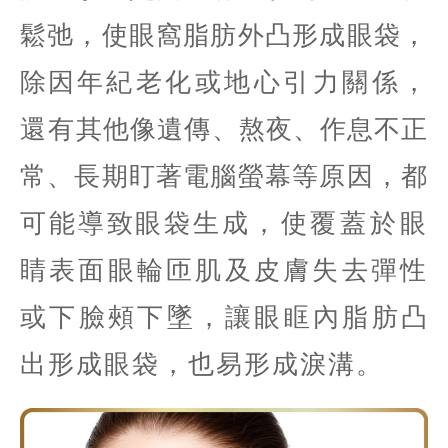
鬆弛，使眼窩脂肪外凸形成眼袋，
除因
年紀老化或地心引力關係
，
還有
其他像遺傳、熬夜、作息不正
常、長期盯著電腦螢幕等原因，都
可能導致眼袋生成
，使覆蓋於眼
睛表面眼輪匝肌及皮膚失去彈性
或下臉頰下墜，讓眼眶內脂肪
凸
出形成眼袋，也易形成淚溝。