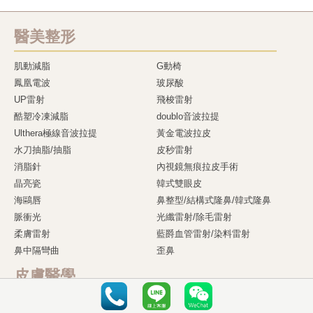
醫美整形
肌動減脂
G動椅
鳳凰電波
玻尿酸
UP雷射
飛梭雷射
酷塑冷凍減脂
doublo音波拉提
Ulthera極線音波拉提
黃金電波拉皮
水刀抽脂/抽脂
皮秒雷射
消脂針
內視鏡無痕拉皮手術
晶亮瓷
韓式雙眼皮
海鷗唇
鼻整型/結構式隆鼻/韓式隆鼻
脈衝光
光纖雷射/除毛雷射
柔膚雷射
藍爵血管雷射/染料雷射
鼻中隔彎曲
歪鼻
皮膚醫學
美白
青春痘