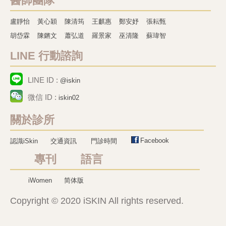
醫師團隊
盧靜怡
黃心穎
陳清筠
王麒惠
鄭安妤
張耘甄
胡岱霖
陳鏘文
蕭弘道
羅景家
巫清隆
蘇瑋智
LINE 行動諮詢
LINE ID :
@iskin
微信 ID :
iskin02
關於診所
Facebook
認識iSkin
交通資訊
門診時間
專刊 語言
iWomen
简体版
Copyright © 2020 iSKIN All rights reserved.