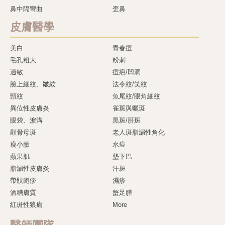
鼻中隔彎曲
歪鼻
皮膚醫學
美白
青春痘
毛孔粗大
粉刺
過敏
痘疤/凹洞
臉上細紋、皺紋
法令紋/笑紋
頸紋
魚尾紋/眼角細紋
異位性皮膚炎
雀斑與曬斑
眼袋、淚溝
黑斑/肝斑
顴骨母斑
老人斑脂漏性角化
瘦小臉
水痘
蘋果肌
墊下巴
脂漏性皮膚炎
汗斑
帶狀皰疹
濕疹
酒糟膚質
蟹足腫
紅斑性狼瘡
More