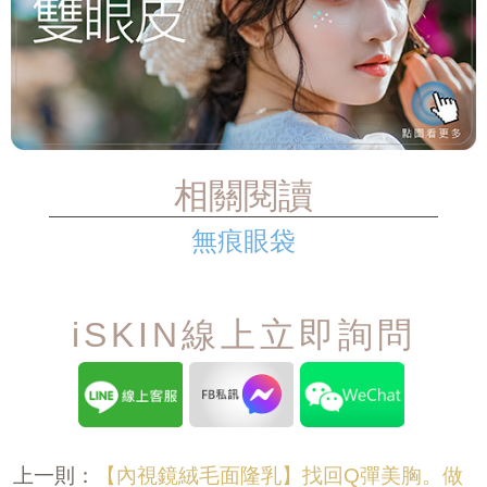
相關閱讀
無痕眼袋
iSKIN線上立即詢問
【內視鏡絨毛面隆乳】找回Q彈美胸。做
上一則：