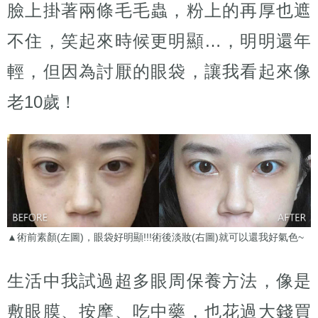
臉上掛著兩條毛毛蟲，粉上的再厚也遮
不住，笑起來時候更明顯…，明明還年
輕，但因為討厭的眼袋，讓我看起來像
老10歲！
▲術前素顏(左圖)，眼袋好明顯!!!術後淡妝(右圖)就可以還我好氣色~
生活中我試過超多眼周保養方法，像是
敷眼膜、按摩、吃中藥，也花過大錢買