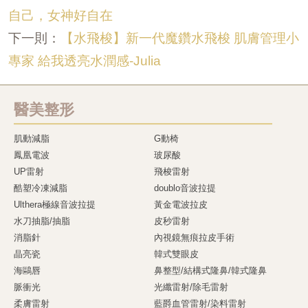
自己，女神好自在
【水飛梭】新一代魔鑽水飛梭 肌膚管理小
下一則：
專家 給我透亮水潤感-Julia
醫美整形
肌動減脂
G動椅
鳳凰電波
玻尿酸
UP雷射
飛梭雷射
酷塑冷凍減脂
doublo音波拉提
Ulthera極線音波拉提
黃金電波拉皮
水刀抽脂/抽脂
皮秒雷射
消脂針
內視鏡無痕拉皮手術
晶亮瓷
韓式雙眼皮
海鷗唇
鼻整型/結構式隆鼻/韓式隆鼻
脈衝光
光纖雷射/除毛雷射
柔膚雷射
藍爵血管雷射/染料雷射