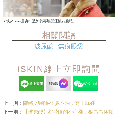
▲快來iskin量身打造妳的專屬開運桃花臉吧。
相關閱讀
玻尿酸
無痕眼袋
,
iSKIN線上立即詢問
陳鏘文醫師-歪鼻不怕，喬正就好
上一則：
【玻尿酸】桃花眼的小心機，狼晶晶拯救
下一則：