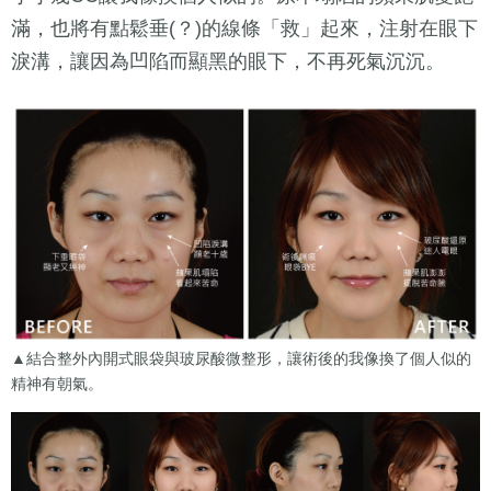
滿，也將有點鬆垂(？)的線條「救」起來，注射在眼下
淚溝，讓因為凹陷而顯黑的眼下，不再死氣沉沉。
▲結合整外內開式眼袋與玻尿酸微整形，讓術後的我像換了個人似的
精神有朝氣。