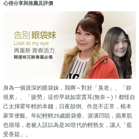
心得分享與推薦及評價
身為一個資深的眼袋妹，我啊～對於「臭老」、「妳
很累」、「疲勞」這些早就如雷貫耳(無奈～)！都怪自
己太揮霍年輕的本錢，日夜顛倒、作息不正常，根本
家常便飯。年紀輕輕25歲眼袋垂、淚溝凹陷，蘋果肌
也很塌，老被人誤以為是30世代的輕熟女，讓人「藍
受香菇」。