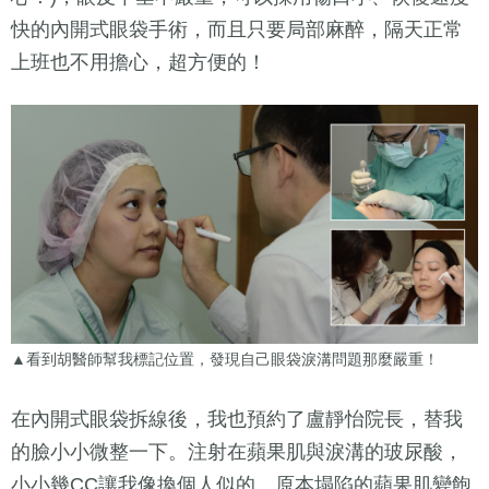
快的內開式眼袋手術，而且只要局部麻醉，隔天正常
上班也不用擔心，超方便的！
▲看到胡醫師幫我標記位置，發現自己眼袋淚溝問題那麼嚴重！
在內開式眼袋拆線後，我也預約了盧靜怡院長，替我
的臉小小微整一下。注射在蘋果肌與淚溝的玻尿酸，
小小幾CC讓我像換個人似的。原本塌陷的蘋果肌變飽