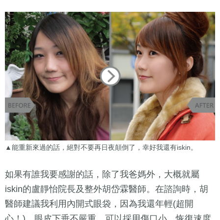
▲能重新來過的話，絕對不要再日夜顛倒了，幸好我還有iskin。
如果有誰我要感謝的話，除了我爸媽外，大概就屬
iskin的盧靜怡院長及整外胡岱霖醫師。在諮詢時，胡
醫師建議我利用內開式眼袋，因為我還年輕(超開
心！)，眼皮下垂不嚴重，可以採用傷口小、恢復速度