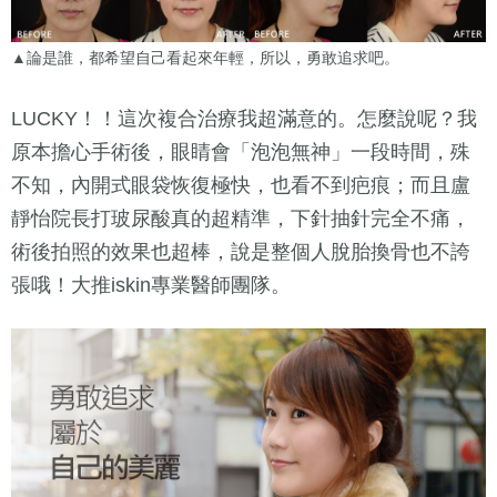
▲論是誰，都希望自己看起來年輕，所以，勇敢追求吧。
LUCKY！！這次複合治療我超滿意的。怎麼說呢？我
原本擔心手術後，眼睛會「泡泡無神」一段時間，殊
不知，內開式眼袋恢復極快，也看不到疤痕；而且盧
靜怡院長打玻尿酸真的超精準，下針抽針完全不痛，
術後拍照的效果也超棒，說是整個人脫胎換骨也不誇
張哦！大推iskin專業醫師團隊。