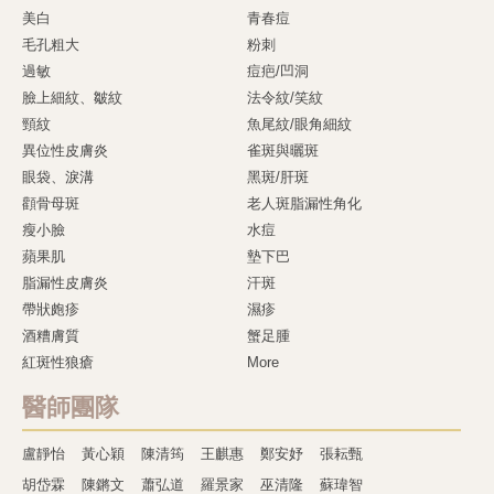
美白
青春痘
毛孔粗大
粉刺
過敏
痘疤/凹洞
臉上細紋、皺紋
法令紋/笑紋
頸紋
魚尾紋/眼角細紋
異位性皮膚炎
雀斑與曬斑
眼袋、淚溝
黑斑/肝斑
顴骨母斑
老人斑脂漏性角化
瘦小臉
水痘
蘋果肌
墊下巴
脂漏性皮膚炎
汗斑
帶狀皰疹
濕疹
酒糟膚質
蟹足腫
紅斑性狼瘡
More
醫師團隊
盧靜怡
黃心穎
陳清筠
王麒惠
鄭安妤
張耘甄
胡岱霖
陳鏘文
蕭弘道
羅景家
巫清隆
蘇瑋智