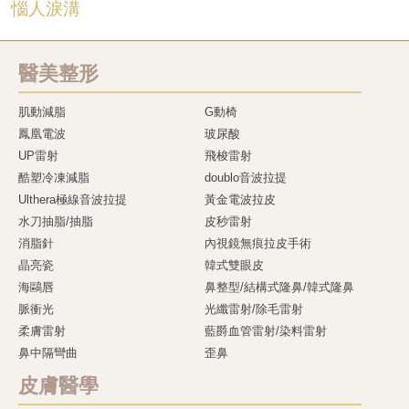
惱人淚溝
醫美整形
肌動減脂
G動椅
鳳凰電波
玻尿酸
UP雷射
飛梭雷射
酷塑冷凍減脂
doublo音波拉提
Ulthera極線音波拉提
黃金電波拉皮
水刀抽脂/抽脂
皮秒雷射
消脂針
內視鏡無痕拉皮手術
晶亮瓷
韓式雙眼皮
海鷗唇
鼻整型/結構式隆鼻/韓式隆鼻
脈衝光
光纖雷射/除毛雷射
柔膚雷射
藍爵血管雷射/染料雷射
鼻中隔彎曲
歪鼻
皮膚醫學