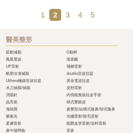
1
2
3
4
5
醫美整形
肌動減脂
G動椅
鳳凰電波
玻尿酸
UP雷射
飛梭雷射
酷塑冷凍減脂
doublo音波拉提
Ulthera極線音波拉提
黃金電波拉皮
水刀抽脂/抽脂
皮秒雷射
消脂針
內視鏡無痕拉皮手術
晶亮瓷
韓式雙眼皮
海鷗唇
鼻整型/結構式隆鼻/韓式隆鼻
脈衝光
光纖雷射/除毛雷射
柔膚雷射
藍爵血管雷射/染料雷射
鼻中隔彎曲
歪鼻