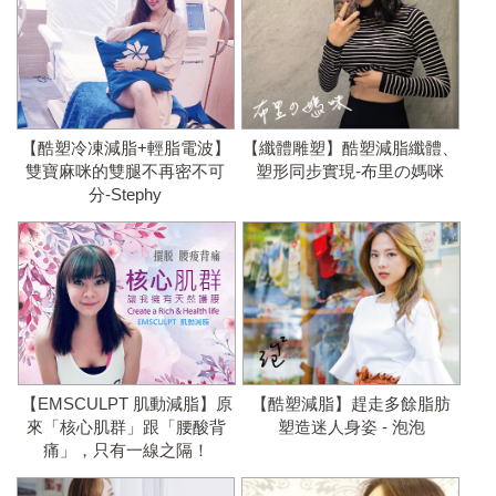
【酷塑冷凍減脂+輕脂電波】
【纖體雕塑】酷塑減脂纖體、
雙寶麻咪的雙腿不再密不可
塑形同步實現-布里の媽咪
分-Stephy
【EMSCULPT 肌動減脂】原
【酷塑減脂】趕走多餘脂肪
來「核心肌群」跟「腰酸背
塑造迷人身姿 - 泡泡
痛」，只有一線之隔！