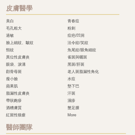
皮膚醫學
美白
青春痘
毛孔粗大
粉刺
過敏
痘疤/凹洞
臉上細紋、皺紋
法令紋/笑紋
頸紋
魚尾紋/眼角細紋
異位性皮膚炎
雀斑與曬斑
眼袋、淚溝
黑斑/肝斑
顴骨母斑
老人斑脂漏性角化
瘦小臉
水痘
蘋果肌
墊下巴
脂漏性皮膚炎
汗斑
帶狀皰疹
濕疹
酒糟膚質
蟹足腫
紅斑性狼瘡
More
醫師團隊