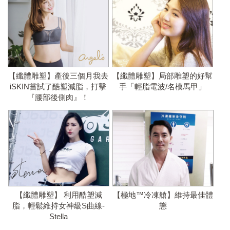
【纖體雕塑】產後三個月我去
【纖體雕塑】局部雕塑的好幫
iSKIN嘗試了酷塑減脂，打擊
手「輕脂電波/名模馬甲」
『腰部後側肉』！
【纖體雕塑】 利用酷塑減
【極地™冷凍艙】維持最佳體
脂，輕鬆維持女神級S曲線-
態
Stella