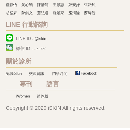
盧靜怡
黃心穎
陳清筠
王麒惠
鄭安妤
張耘甄
胡岱霖
陳鏘文
蕭弘道
羅景家
巫清隆
蘇瑋智
LINE 行動諮詢
LINE ID :
@iskin
微信 ID :
iskin02
關於診所
Facebook
認識iSkin
交通資訊
門診時間
專刊 語言
iWomen
简体版
Copyright © 2020 iSKIN All rights reserved.