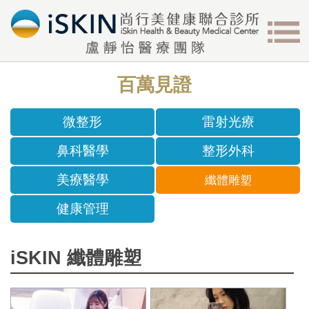
百萬見證
微整形
雷射光療
鼻科醫學
整形外科
美療醫學
纖體雕塑
健康管理
iSKIN 纖體雕塑