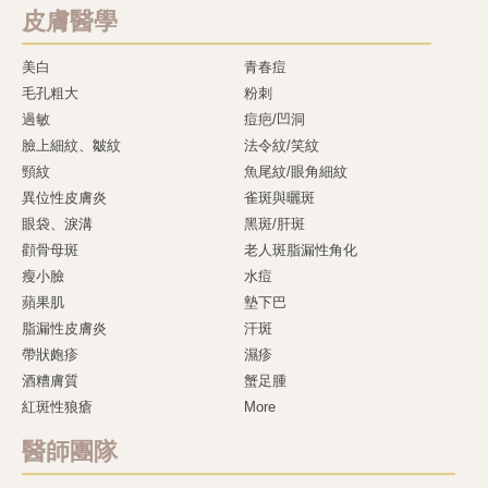
皮膚醫學
美白
青春痘
毛孔粗大
粉刺
過敏
痘疤/凹洞
臉上細紋、皺紋
法令紋/笑紋
頸紋
魚尾紋/眼角細紋
異位性皮膚炎
雀斑與曬斑
眼袋、淚溝
黑斑/肝斑
顴骨母斑
老人斑脂漏性角化
瘦小臉
水痘
蘋果肌
墊下巴
脂漏性皮膚炎
汗斑
帶狀皰疹
濕疹
酒糟膚質
蟹足腫
紅斑性狼瘡
More
醫師團隊