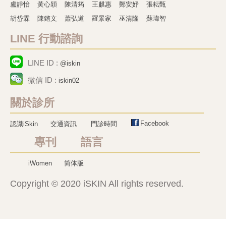
盧靜怡
黃心穎
陳清筠
王麒惠
鄭安妤
張耘甄
胡岱霖
陳鏘文
蕭弘道
羅景家
巫清隆
蘇瑋智
LINE 行動諮詢
LINE ID :
@iskin
微信 ID :
iskin02
關於診所
Facebook
認識iSkin
交通資訊
門診時間
專刊 語言
iWomen
简体版
Copyright © 2020 iSKIN All rights reserved.