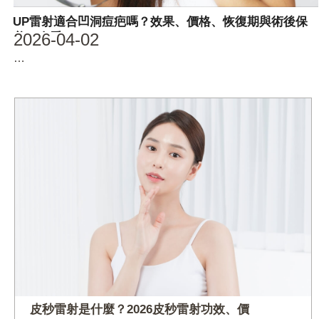
UP雷射適合凹洞痘疤嗎？效果、價格、恢復期與術後保
2026-04-02
養一次看
…
皮秒雷射是什麼？2026皮秒雷射功效、價