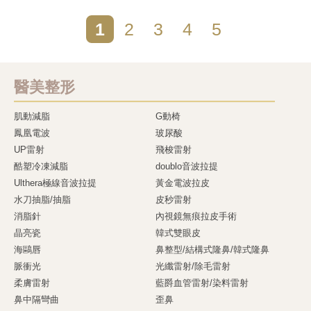
1
2
3
4
5
醫美整形
肌動減脂
G動椅
鳳凰電波
玻尿酸
UP雷射
飛梭雷射
酷塑冷凍減脂
doublo音波拉提
Ulthera極線音波拉提
黃金電波拉皮
水刀抽脂/抽脂
皮秒雷射
消脂針
內視鏡無痕拉皮手術
晶亮瓷
韓式雙眼皮
海鷗唇
鼻整型/結構式隆鼻/韓式隆鼻
脈衝光
光纖雷射/除毛雷射
柔膚雷射
藍爵血管雷射/染料雷射
鼻中隔彎曲
歪鼻