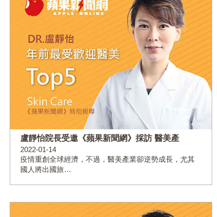
盧靜怡院長受邀《蘋果新聞網》採訪 醫美產
2022-01-14
疫情重創全球經濟，不過，醫美產業卻逆勢成長，尤其
國人將出國旅…