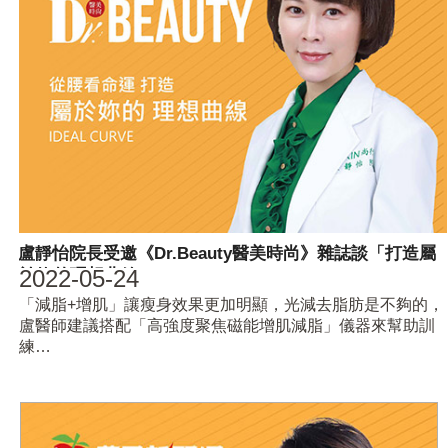
盧靜怡院長受邀《Dr.Beauty醫美時尚》雜誌談「打造屬
2022-05-24
於妳的理想曲線」
「減脂+增肌」讓瘦身效果更加明顯，光減去脂肪是不夠的，
盧醫師建議搭配「高強度聚焦磁能增肌減脂」儀器來幫助訓
練…