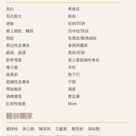
美白
青春痘
毛孔粗大
粉刺
過敏
痘疤/凹洞
臉上細紋、皺紋
法令紋/笑紋
頸紋
魚尾紋/眼角細紋
異位性皮膚炎
雀斑與曬斑
眼袋、淚溝
黑斑/肝斑
顴骨母斑
老人斑脂漏性角化
瘦小臉
水痘
蘋果肌
墊下巴
脂漏性皮膚炎
汗斑
帶狀皰疹
濕疹
酒糟膚質
蟹足腫
紅斑性狼瘡
More
醫師團隊
盧靜怡
黃心穎
陳清筠
王麒惠
鄭安妤
張耘甄