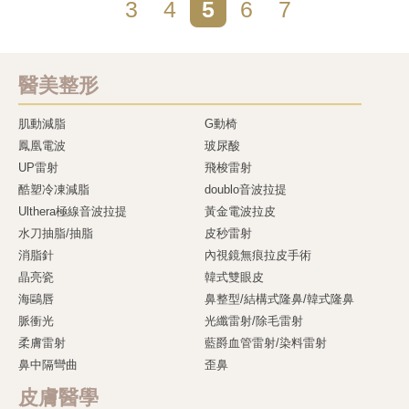
3
4
5
6
7
醫美整形
肌動減脂
G動椅
鳳凰電波
玻尿酸
UP雷射
飛梭雷射
酷塑冷凍減脂
doublo音波拉提
Ulthera極線音波拉提
黃金電波拉皮
水刀抽脂/抽脂
皮秒雷射
消脂針
內視鏡無痕拉皮手術
晶亮瓷
韓式雙眼皮
海鷗唇
鼻整型/結構式隆鼻/韓式隆鼻
脈衝光
光纖雷射/除毛雷射
柔膚雷射
藍爵血管雷射/染料雷射
鼻中隔彎曲
歪鼻
皮膚醫學