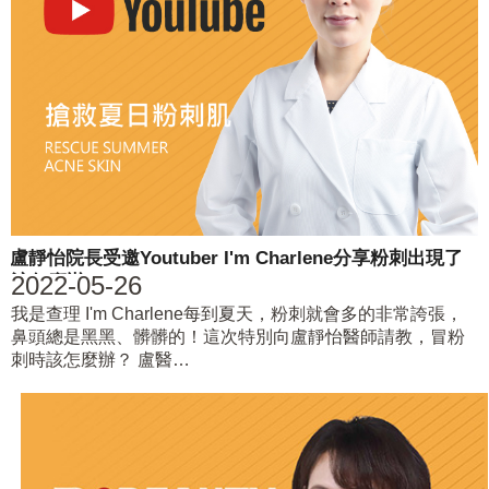
盧靜怡院長受邀Youtuber I'm Charlene分享粉刺出現了
2022-05-26
該怎麼辦
我是查理 I'm Charlene每到夏天，粉刺就會多的非常誇張，
鼻頭總是黑黑、髒髒的！這次特別向盧靜怡醫師請教，冒粉
刺時該怎麼辦？ 盧醫…