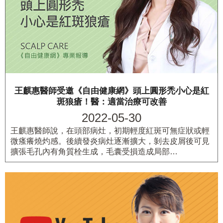
王麒惠醫師受邀《自由健康網》頭上圓形禿小心是紅
斑狼瘡！醫：適當治療可改善
2022-05-30
王麒惠醫師說，在頭部病灶，初期輕度紅斑可無症狀或輕
微瘙癢燒灼感。後續發炎病灶逐漸擴大，剝去皮屑後可見
擴張毛孔內有角質栓生成，毛囊受損造成局部…