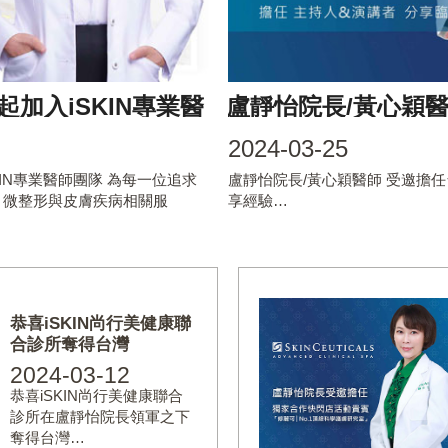
起加入iSKIN專業醫
盧靜怡院長/黃心穎
鳳凰電波主持人&講
2024-03-25
SKIN專業醫師團隊 為每一位追求
盧靜怡院長/黃心穎醫師 受邀擔
、微整形與皮膚疾病相關服
享經驗…
恭喜iSKIN尚行美健康聯
合診所奪得台灣
2024-03-12
恭喜iSKIN尚行美健康聯合
診所在盧靜怡院長領軍之下
奪得台灣…