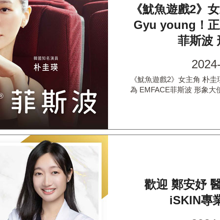
《魷魚遊戲2》女主
Gyu young！
菲斯波
2024
《魷魚遊戲2》女主角 朴圭瑛 P
為 EMFACE菲斯波 形象大
歡迎 鄭安妤 
iSKIN