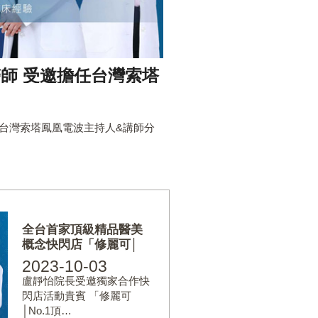
醫師 受邀擔任台灣索塔
師分享經驗
任台灣索塔鳳凰電波主持人&講師分
全台首家頂級精品醫美
概念快閃店「修麗可│
2023-10-03
盧靜怡院長受邀獨家合作快
閃店活動貴賓 「修麗可
│No.1頂…