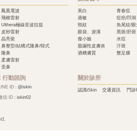
鳳凰電波
美白
青春痘
飛梭雷射
過敏
痘疤/凹洞
Ulthera極線音波拉提
頸紋
魚尾紋/
皮秒雷射
眼袋、淚溝
黑斑/肝斑
晶亮瓷
瘦小臉
水痘
鼻整型/結構式隆鼻/韓式
脂漏性皮膚炎
汗斑
隆鼻
酒糟膚質
蟹足腫
柔膚雷射
歪鼻
NE 行動諮詢
關於診所
LINE ID :
@iskin
認識iSkin
交通資訊
門診
微信 ID :
iskin02
ed.