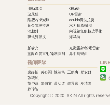
肌動減脂
G動椅
玻尿酸
UP雷射
酷塑冷凍減脂
doublo音波拉提
黃金電波拉皮
水刀抽脂/抽脂
消脂針
內視鏡無痕拉皮手術
韓式雙眼皮
海鷗唇
脈衝光
光纖雷射/除毛雷射
藍爵血管雷射/染料雷射
鼻中隔彎曲
醫師團隊
LI
盧靜怡
黃心穎
陳清筠
王麒惠
鄭安妤
張耘甄
胡岱霖
陳鏘文
蕭弘道
羅景家
巫清隆
蘇瑋智
Copyright © 2020 iSKIN All rights reserv