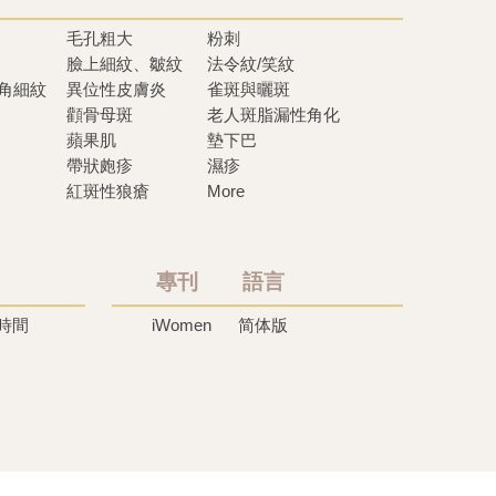
毛孔粗大
粉刺
臉上細紋、皺紋
法令紋/笑紋
眼角細紋
異位性皮膚炎
雀斑與曬斑
顴骨母斑
老人斑脂漏性角化
蘋果肌
墊下巴
帶狀皰疹
濕疹
紅斑性狼瘡
More
專刊 語言
時間
iWomen
简体版