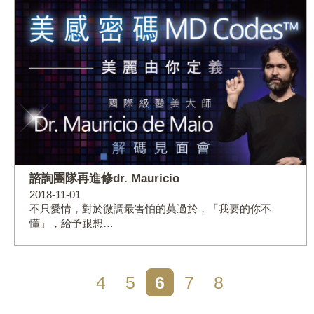
諮詢團隊再進修dr. Mauricio
2018-11-01
不只愛情，對於微調最害怕的莫過於，「我要的你不
懂」，給予跟想…
4
5
6
7
8