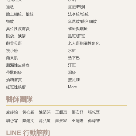
過敏
痘疤/凹洞
臉上細紋、皺紋
法令紋/笑紋
頸紋
魚尾紋/眼角細紋
異位性皮膚炎
雀斑與曬斑
眼袋、淚溝
黑斑/肝斑
顴骨母斑
老人斑脂漏性角化
瘦小臉
水痘
蘋果肌
墊下巴
脂漏性皮膚炎
汗斑
帶狀皰疹
濕疹
酒糟膚質
蟹足腫
紅斑性狼瘡
More
醫師團隊
盧靜怡
黃心穎
陳清筠
王麒惠
鄭安妤
張耘甄
胡岱霖
陳鏘文
蕭弘道
羅景家
巫清隆
蘇瑋智
LINE 行動諮詢