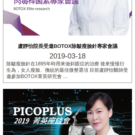
盧靜怡院長受邀BOTOX除皺瘦臉針專家會議
2019-03-18
除皺瘦臉針在1895年時用來做斜眼症的治療 後來慢慢衍
生為，女人瘦臉、撫紋的最佳微整選項 目前盧靜怡醫師受
邀參加BOTOX菁英研究會 …