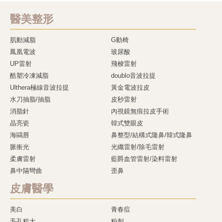
醫美整形
肌動減脂
G動椅
鳳凰電波
玻尿酸
UP雷射
飛梭雷射
酷塑冷凍減脂
doublo音波拉提
Ulthera極線音波拉提
黃金電波拉皮
水刀抽脂/抽脂
皮秒雷射
消脂針
內視鏡無痕拉皮手術
晶亮瓷
韓式雙眼皮
海鷗唇
鼻整型/結構式隆鼻/韓式隆鼻
脈衝光
光纖雷射/除毛雷射
柔膚雷射
藍爵血管雷射/染料雷射
鼻中隔彎曲
歪鼻
皮膚醫學
美白
青春痘
毛孔粗大
粉刺