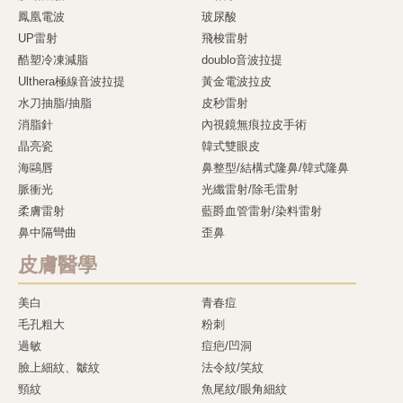
鳳凰電波
玻尿酸
UP雷射
飛梭雷射
酷塑冷凍減脂
doublo音波拉提
Ulthera極線音波拉提
黃金電波拉皮
水刀抽脂/抽脂
皮秒雷射
消脂針
內視鏡無痕拉皮手術
晶亮瓷
韓式雙眼皮
海鷗唇
鼻整型/結構式隆鼻/韓式隆鼻
脈衝光
光纖雷射/除毛雷射
柔膚雷射
藍爵血管雷射/染料雷射
鼻中隔彎曲
歪鼻
皮膚醫學
美白
青春痘
毛孔粗大
粉刺
過敏
痘疤/凹洞
臉上細紋、皺紋
法令紋/笑紋
頸紋
魚尾紋/眼角細紋