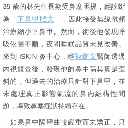
35 歲的林先生長期受鼻塞困擾，經診斷
下鼻甲肥大
為「
」，因此接受無線電頻
治療縮小下鼻甲。然而，術後他發現呼
吸依舊不順，夜間睡眠品質未見改善。
陳鏘文
來到 iSKIN 鼻中心，經
醫師透過
內視鏡查後，發現他的鼻中隔其實是歪
斜的，但過去的治療只針對下鼻甲，並
未處理真正影響氣流的鼻內結構性問
題，導致鼻塞症狀持續存在。
「如果鼻中隔彎曲較嚴重而未矯正，只