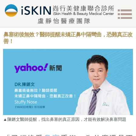
鼻塞術後無效？醫師提醒未矯正鼻中隔彎曲，恐難真正改
善！
▲陳鏘文醫師提醒，找出鼻塞的真正原因，才能有效解決鼻塞問題