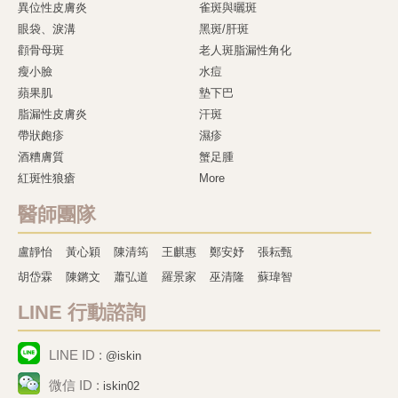
異位性皮膚炎
雀斑與曬斑
眼袋、淚溝
黑斑/肝斑
顴骨母斑
老人斑脂漏性角化
瘦小臉
水痘
蘋果肌
墊下巴
脂漏性皮膚炎
汗斑
帶狀皰疹
濕疹
酒糟膚質
蟹足腫
紅斑性狼瘡
More
醫師團隊
盧靜怡
黃心穎
陳清筠
王麒惠
鄭安妤
張耘甄
胡岱霖
陳鏘文
蕭弘道
羅景家
巫清隆
蘇瑋智
LINE 行動諮詢
LINE ID :
@iskin
微信 ID :
iskin02