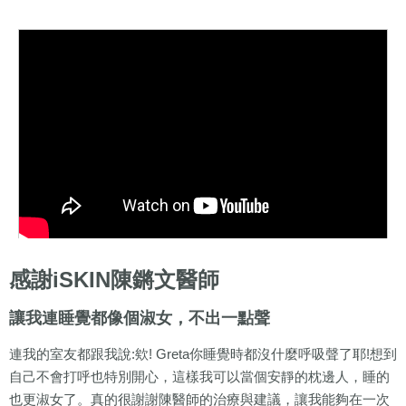
感謝iSKIN陳鏘文醫師
讓我連睡覺都像個淑女，不出一點聲
連我的室友都跟我說:欸! Greta你睡覺時都沒什麼呼吸聲了耶!想到
自己不會打呼也特別開心，這樣我可以當個安靜的枕邊人，睡的
也更淑女了。真的很謝謝陳醫師的治療與建議，讓我能夠在一次