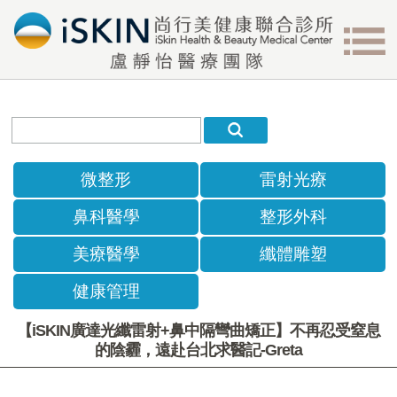
微整形
雷射光療
鼻科醫學
整形外科
美療醫學
纖體雕塑
健康管理
【iSKIN廣達光纖雷射+鼻中隔彎曲矯正】不再忍受窒息
的陰霾，遠赴台北求醫記-Greta