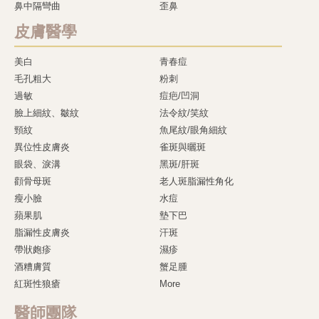
鼻中隔彎曲
歪鼻
皮膚醫學
美白
青春痘
毛孔粗大
粉刺
過敏
痘疤/凹洞
臉上細紋、皺紋
法令紋/笑紋
頸紋
魚尾紋/眼角細紋
異位性皮膚炎
雀斑與曬斑
眼袋、淚溝
黑斑/肝斑
顴骨母斑
老人斑脂漏性角化
瘦小臉
水痘
蘋果肌
墊下巴
脂漏性皮膚炎
汗斑
帶狀皰疹
濕疹
酒糟膚質
蟹足腫
紅斑性狼瘡
More
醫師團隊