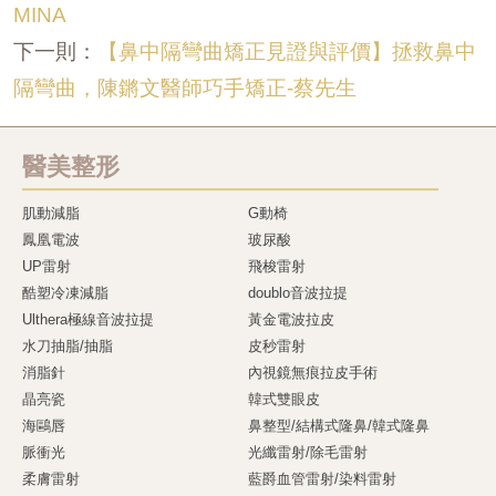
MINA
【鼻中隔彎曲矯正見證與評價】拯救鼻中
下一則：
隔彎曲，陳鏘文醫師巧手矯正-蔡先生
醫美整形
肌動減脂
G動椅
鳳凰電波
玻尿酸
UP雷射
飛梭雷射
酷塑冷凍減脂
doublo音波拉提
Ulthera極線音波拉提
黃金電波拉皮
水刀抽脂/抽脂
皮秒雷射
消脂針
內視鏡無痕拉皮手術
晶亮瓷
韓式雙眼皮
海鷗唇
鼻整型/結構式隆鼻/韓式隆鼻
脈衝光
光纖雷射/除毛雷射
柔膚雷射
藍爵血管雷射/染料雷射