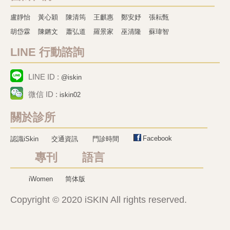
盧靜怡
黃心穎
陳清筠
王麒惠
鄭安妤
張耘甄
胡岱霖
陳鏘文
蕭弘道
羅景家
巫清隆
蘇瑋智
LINE 行動諮詢
LINE ID :
@iskin
微信 ID :
iskin02
關於診所
Facebook
認識iSkin
交通資訊
門診時間
專刊 語言
iWomen
简体版
Copyright © 2020 iSKIN All rights reserved.