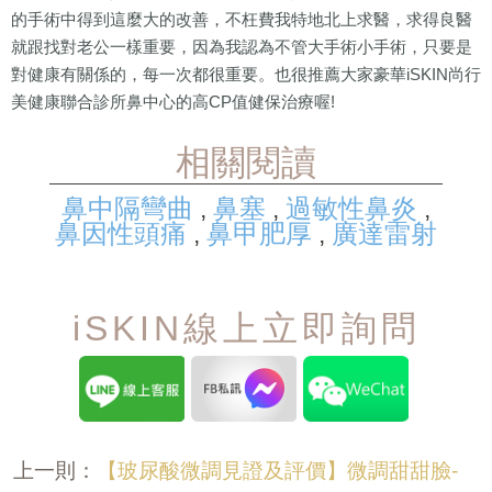
的手術中得到這麼大的改善，不枉費我特地北上求醫，求得良醫
就跟找對老公一樣重要，因為我認為不管大手術小手術，只要是
對健康有關係的，每一次都很重要。也很推薦大家豪華iSKIN尚行
美健康聯合診所鼻中心的高CP值健保治療喔!
相關閱讀
鼻中隔彎曲
鼻塞
過敏性鼻炎
,
,
,
鼻因性頭痛
鼻甲肥厚
廣達雷射
,
,
iSKIN線上立即詢問
【玻尿酸微調見證及評價】微調甜甜臉-
上一則：